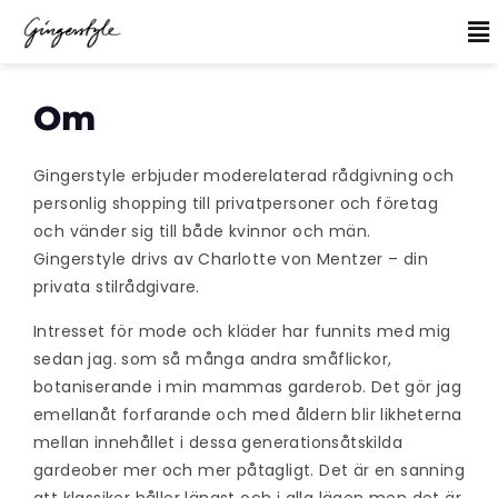
Om
Gingerstyle erbjuder moderelaterad rådgivning och
personlig shopping till privatpersoner och företag
och vänder sig till både kvinnor och män.
Gingerstyle drivs av Charlotte von Mentzer – din
privata stilrådgivare.
Intresset för mode och kläder har funnits med mig
sedan jag. som så många andra småflickor,
botaniserande i min mammas garderob. Det gör jag
emellanåt forfarande och med åldern blir likheterna
mellan innehållet i dessa generationsåtskilda
gardeober mer och mer påtagligt. Det är en sanning
att klassiker håller längst och i alla lägen men det är