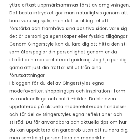
yttre oftast uppmärksammas först av omgivningen.
Det bästa intrycket gör man naturligtvis genom att
bara vara sig själv, men det är aldrig fel att
förstärka och framhäva sina positiva sidor, vare sig
det är personliga egenskaper eller fysiska tillgångar.
Genom Gingerstyle kan du lära dig att hitta den stil
som återspeglar din personlighet genom enkla
stilråd och moderelaterad guidning. Jag hjälper dig
gärna att just din ”rätta” stil utifrån dina
förutsättningar.
I bloggen får du del av Gingerstyles egna
modefavoriter, shoppingtips och inspiration i form
av modecollage och outfit-bilder. Du blir även
uppdaterad på aktuella moderelaterade händelser
och får del av Gingerstyles egna reflektioner och
stilråd. Du får användbara och aktuella tips om hur
du kan uppdatera din garderob utan att ruinera dig,
men samtidigt personifiera en moderiktig