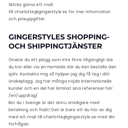
Skicka gärna ett mail
till
charlotte@gingerstyle.se
för mer information
och prisuppgifter.
GINGERSTYLES SHOPPING-
OCH SHIPPINGTJÄNSTER
Önskar du ett plagg som inte finns tillgängligt där
du bor eller via en hemsida där du kan beställa den
själv. Kontakta mig så hjälper jag dig få tag i ditt
önskeplagg. Jag har många nöjda internationella
kunder och en del har lämnat sina referenser här:
/en/uppdrag/
Bor du i Sverige är det ännu smidigare med
betalning och frakt! Det är bara att du hör av dig
med ett mail till
charlotte@gingerstyle.se
med din
förfrågan.