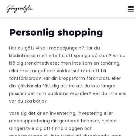
Personlig shopping
Har du gått vilse i modedjungeln? Har du
klädintresse men inte tid att springa på stan? Vill du
klä dig trendmedvetet men inte som en tonåring,
eller mer moget och väldressat utan att bli
tantförklarad? Har din kroppsform förändrats eller
din självkänsla fått dig att tro att du inte längre
passar i det som butikerna erbjuder? Vet du inte ens
var du ska börja?
Vare sig det är en inventering, investering eller
modeuppdatering din garderob behöver, hjälper
Gingerstyle dig att finna plaggen och
accessoarerna du inte visste att du saknade, men