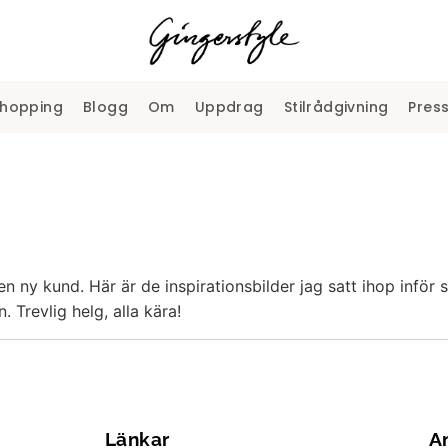
shopping
Blogg
Om
Uppdrag
Stilrådgivning
Pres
y kund. Här är de inspirationsbilder jag satt ihop inför sh
. Trevlig helg, alla kära!
Länkar
A