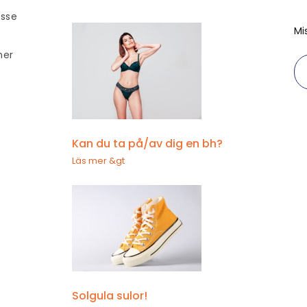
esse
Mi
mer
Kan du ta på/av dig en bh?
Läs mer &gt
Solgula sulor!